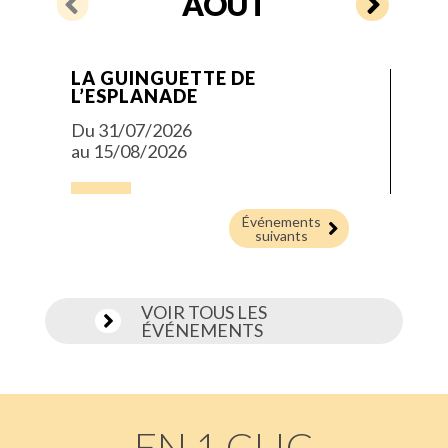
AOÛT


LA GUINGUETTE DE
ANI
PER
L’ESPLANADE
» A 
NO
BO
Du 31/07/2026
Le 0
Le 1
au 15/08/2026
Événements

suivants
VOIR TOUS LES

ÉVÉNEMENTS
EN 1 CLIC