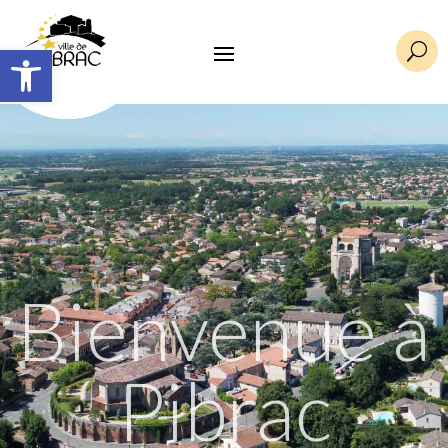
Ouvrir la barre d’outils
U
Bienvenue à
Pibrac