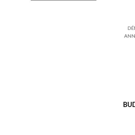
DÉ
ANN
BUD