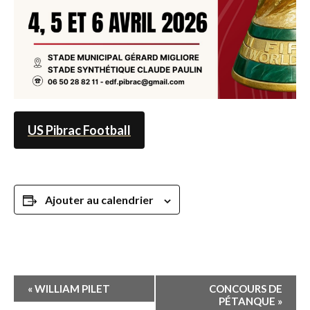
US Pibrac Football
Ajouter au calendrier
Navigation
«
WILLIAM PILET
CONCOURS DE
Évènement
PÉTANQUE
»