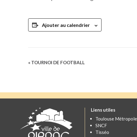
Ajouter au calendrier
Navigation
«
TOURNOI DE FOOTBALL
Évènement
Liens utiles
Toulouse Métropole
SNCF
Tisséo