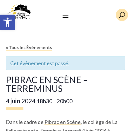
Ouvrir la barre d’outils
U
« Tous les Évènements
Cet évènement est passé.
PIBRAC EN SCÈNE –
TERREMINUS
4 juin 2024
18h30
20h00
–
Dans le cadre de
Pibrac en Scène
, le collège de La
Salle présente,
Terrminus
, le mardi 4 juin 2024 à