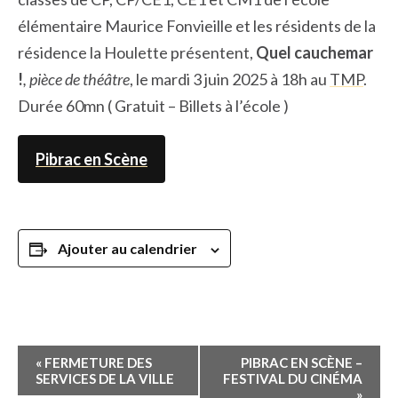
élémentaire Maurice Fonvieille et les résidents de la
résidence la Houlette présentent,
Quel cauchemar
!
,
pièce de théâtre
, le mardi 3 juin 2025 à 18h au
TMP
.
Durée 60mn ( Gratuit – Billets à l’école )
Pibrac en Scène
Ajouter au calendrier
Navigation
«
FERMETURE DES
PIBRAC EN SCÈNE –
Évènement
SERVICES DE LA VILLE
FESTIVAL DU CINÉMA
»