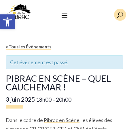
Ouvrir la barre d’outils
U
« Tous les Évènements
Cet évènement est passé.
PIBRAC EN SCÈNE – QUEL
CAUCHEMAR !
3 juin 2025
18h00
20h00
–
Dans le cadre de
Pibrac en Scène
, les élèves des
classes de CP, CP/CE1, CE1 et CM1 de l’école