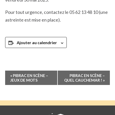
Pour tout urgence, contactez le 05 62 13 48 10 (une
astreinte est mise en place).
Ajouter au calendrier
Navigation
«
PIBRAC EN SCÈNE –
PIBRAC EN SCÈNE –
Évènement
JEUX DE MOTS
QUEL CAUCHEMAR !
»