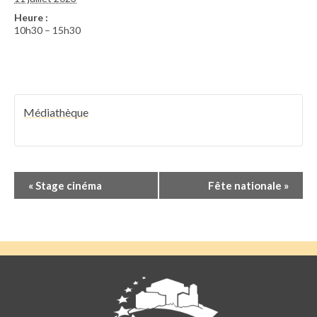
Heure :
10h30 – 15h30
Médiathèque
Navigation
«
Stage cinéma
Fête nationale
»
Évènement