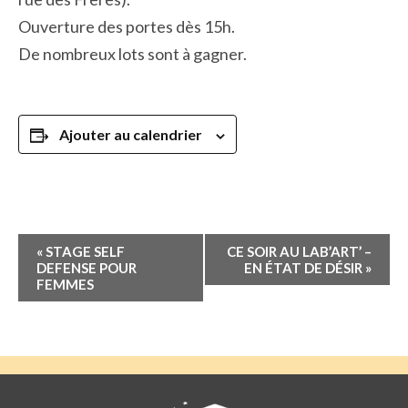
Ouverture des portes dès 15h.
De nombreux lots sont à gagner.
Ajouter au calendrier
Navigation
«
STAGE SELF
CE SOIR AU LAB’ART’ –
Évènement
DEFENSE POUR
EN ÉTAT DE DÉSIR
»
FEMMES