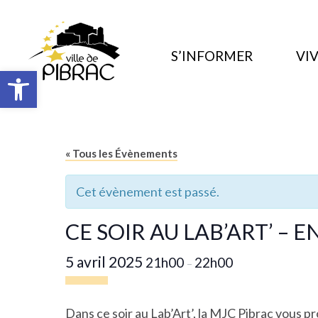
S’INFORMER
VIV
Ouvrir la barre d’outils
« Tous les Évènements
Cet évènement est passé.
CE SOIR AU LAB’ART’ – E
5 avril 2025
21h00
22h00
–
Dans
ce soir au Lab’Art’
, la MJC Pibrac vous p