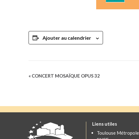
Ajouter au calendrier
Navigation
«
CONCERT MOSAÏQUE OPUS 32
Évènement
Liens utiles
Toulouse Métropole