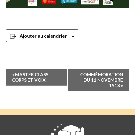
Ajouter au calendrier
Navigation
«
MASTER CLASS
COMMÉMORATION
Évènement
CORPS ET VOIX
DU 11 NOVEMBRE
1918
»