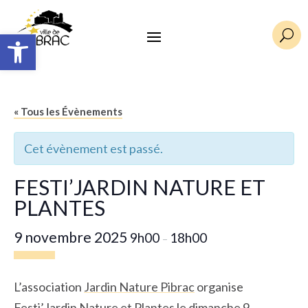
Ouvrir la barre d’outils
U
« Tous les Évènements
Cet évènement est passé.
FESTI’JARDIN NATURE ET
PLANTES
9 novembre 2025
9h00
18h00
–
L’association
Jardin Nature Pibrac
organise
Festi’Jardin Nature et Plantes
le dimanche 9