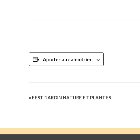
Ajouter au calendrier
Navigation
«
FESTI’JARDIN NATURE ET PLANTES
Évènement