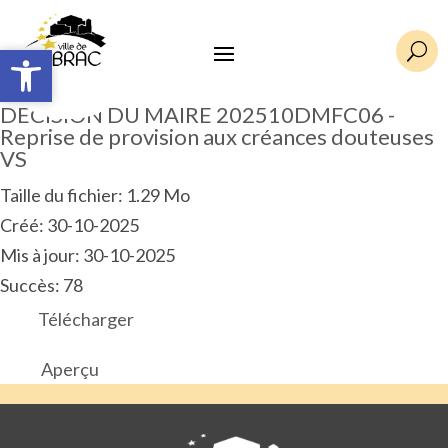
Ouvrir la barre d’outils
Ouvrir la barre d’outils
U
DECISION DU MAIRE 202510DMFC06 -
Reprise de provision aux créances douteuses
VS
Taille du fichier: 1.29 Mo
Créé: 30-10-2025
Mis à jour: 30-10-2025
Succès: 78
Télécharger
Aperçu