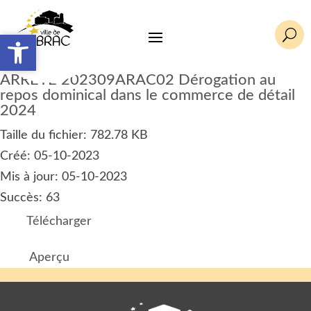
U
Ouvrir la barre d’outils
Ouvrir la barre d’outils
ARRETE 202309ARAC02 Dérogation au
repos dominical dans le commerce de détail
2024
Taille du fichier: 782.78 KB
Créé: 05-10-2023
Mis à jour: 05-10-2023
Succès: 63
Télécharger
Aperçu