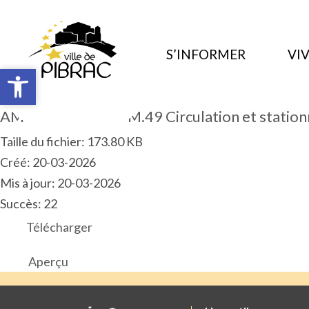
S’INFORMER
VIV
Ouvrir la barre d’outils
Ouvrir la barre d’outils
AM 2026.03.ART.PM.49 Circulation et statio
Taille du fichier: 173.80 KB
Créé: 20-03-2026
Mis à jour: 20-03-2026
Succès: 22
Télécharger
Aperçu