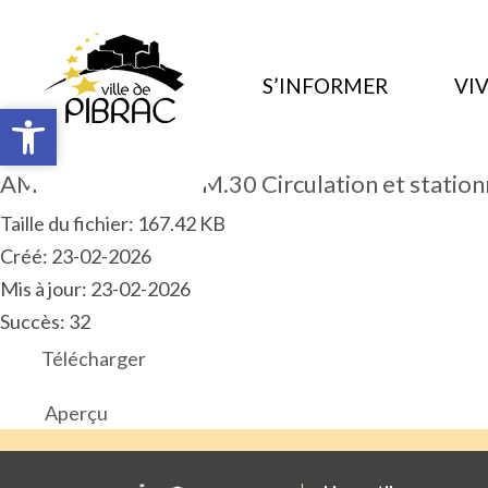
S’INFORMER
VIV
Ouvrir la barre d’outils
Ouvrir la barre d’outils
AM 2026.02.ART.PM.30 Circulation et stati
Taille du fichier: 167.42 KB
Créé: 23-02-2026
Mis à jour: 23-02-2026
Succès: 32
Télécharger
Aperçu