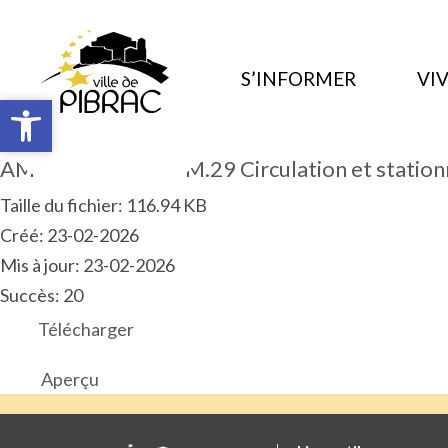
S’INFORMER
VIV
Ouvrir la barre d’outils
Ouvrir la barre d’outils
AM 2026.02.ART.PM.29 Circulation et station
Taille du fichier: 116.94 KB
Créé: 23-02-2026
Mis à jour: 23-02-2026
Succès: 20
Télécharger
Aperçu