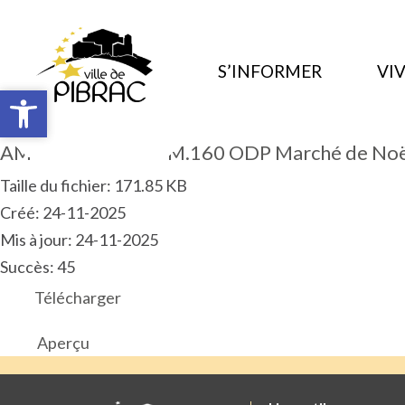
S’INFORMER
VIV
Ouvrir la barre d’outils
Ouvrir la barre d’outils
AM 2025.10.ART.PM.160 ODP Marché de Noël
Taille du fichier: 171.85 KB
Créé: 24-11-2025
Mis à jour: 24-11-2025
Succès: 45
Télécharger
Aperçu