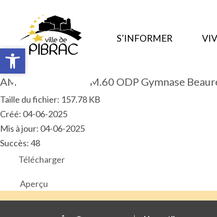
S’INFORMER
VIV
Ouvrir la barre d’outils
Ouvrir la barre d’outils
AM 2025.05.ART.PM.60 ODP Gymnase Beaur
Taille du fichier: 157.78 KB
Créé: 04-06-2025
Mis à jour: 04-06-2025
Succès: 48
Télécharger
Aperçu