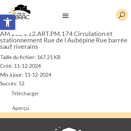
Ouvrir la barre d’outils
Ouvrir la barre d’outils
U
AM 2024.12.ART.PM.174 Circulation et
stationnement Rue de l Aubépine Rue barrée
sauf riverains
Taille du fichier: 167.21 KB
Créé: 11-12-2024
Mis à jour: 11-12-2024
Succès: 52
Télécharger
Aperçu