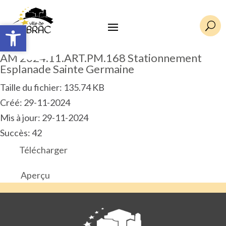
Ouvrir la barre d’outils
Ouvrir la barre d’outils
U
AM 2024.11.ART.PM.168 Stationnement
Esplanade Sainte Germaine
Taille du fichier: 135.74 KB
Créé: 29-11-2024
Mis à jour: 29-11-2024
Succès: 42
Télécharger
Aperçu