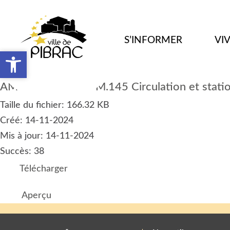
S’INFORMER
VI
Ouvrir la barre d’outils
Ouvrir la barre d’outils
AM 2024.11.ART.PM.145 Circulation et stati
Taille du fichier: 166.32 KB
Créé: 14-11-2024
Mis à jour: 14-11-2024
Succès: 38
Télécharger
Aperçu