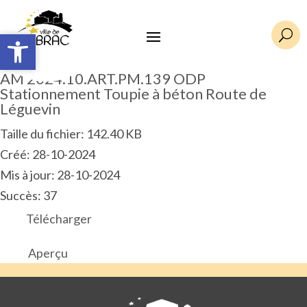
Ouvrir la barre d’outils
Ouvrir la barre d’outils
U
AM 2024.10.ART.PM.139 ODP
Stationnement Toupie à béton Route de
Léguevin
Taille du fichier: 142.40 KB
Créé: 28-10-2024
Mis à jour: 28-10-2024
Succès: 37
Télécharger
Aperçu