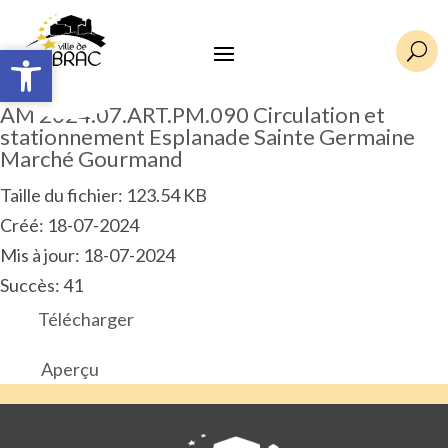
Ouvrir la barre d’outils
Ouvrir la barre d’outils
U
AM 2024.07.ART.PM.090 Circulation et
stationnement Esplanade Sainte Germaine
Marché Gourmand
Taille du fichier: 123.54 KB
Créé: 18-07-2024
Mis à jour: 18-07-2024
Succès: 41
Télécharger
Aperçu