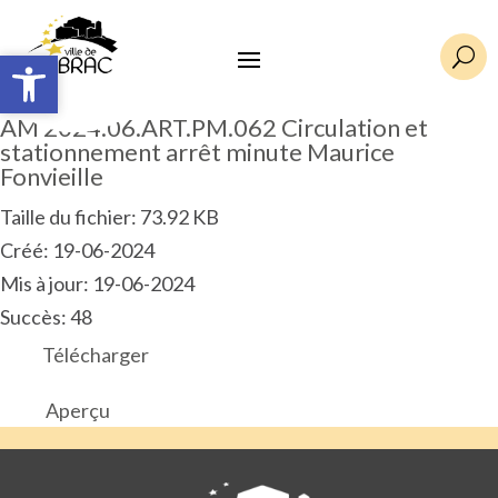
Ouvrir la barre d’outils
Ouvrir la barre d’outils
U
AM 2024.06.ART.PM.062 Circulation et
stationnement arrêt minute Maurice
Fonvieille
Taille du fichier: 73.92 KB
Créé: 19-06-2024
Mis à jour: 19-06-2024
Succès: 48
Télécharger
Aperçu