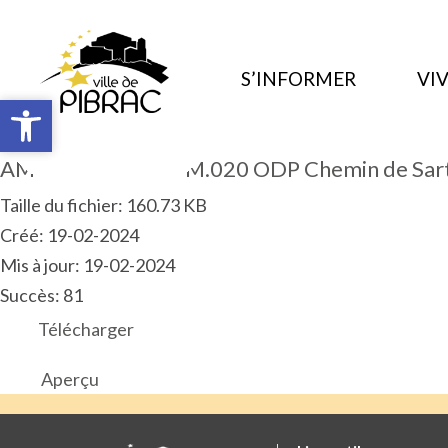
S’INFORMER
VIV
Ouvrir la barre d’outils
Ouvrir la barre d’outils
AM 2024.02.ART.PM.020 ODP Chemin de Sar
Taille du fichier: 160.73 KB
Créé: 19-02-2024
Mis à jour: 19-02-2024
Succès: 81
Télécharger
Aperçu