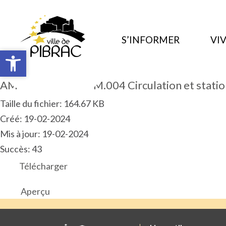
S’INFORMER
VIV
Ouvrir la barre d’outils
Ouvrir la barre d’outils
AM 2024.01.ART.PM.004 Circulation et stati
Taille du fichier: 164.67 KB
Créé: 19-02-2024
Mis à jour: 19-02-2024
Succès: 43
Télécharger
Aperçu