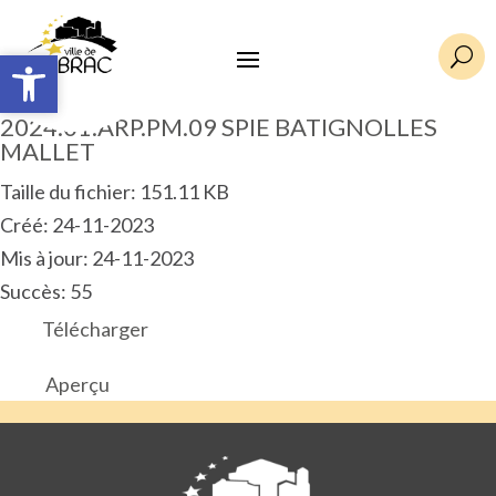
Ouvrir la barre d’outils
Ouvrir la barre d’outils
U
2024.01.ARP.PM.09 SPIE BATIGNOLLES
MALLET
Taille du fichier: 151.11 KB
Créé: 24-11-2023
Mis à jour: 24-11-2023
Succès: 55
Télécharger
Aperçu