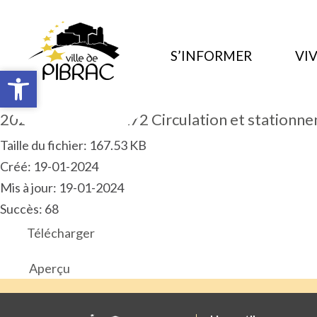
S’INFORMER
VIV
Ouvrir la barre d’outils
Ouvrir la barre d’outils
2023.12.ART.PM.272 Circulation et stationn
Taille du fichier: 167.53 KB
Créé: 19-01-2024
Mis à jour: 19-01-2024
Succès: 68
Télécharger
Aperçu