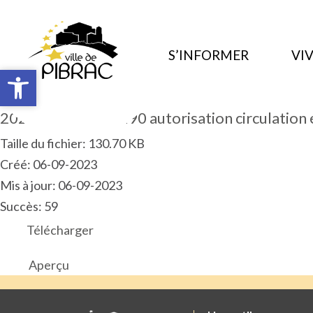
S’INFORMER
VIV
Ouvrir la barre d’outils
Ouvrir la barre d’outils
2023.09.ART.PM.190 autorisation circulation
Taille du fichier: 130.70 KB
Créé: 06-09-2023
Mis à jour: 06-09-2023
Succès: 59
Télécharger
Aperçu