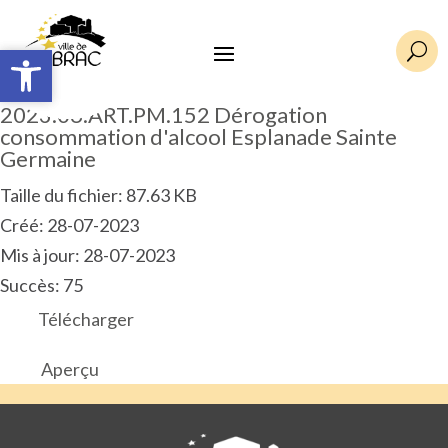
Ouvrir la barre d’outils
Ouvrir la barre d’outils
U
2023.06.ART.PM.152 Dérogation
consommation d'alcool Esplanade Sainte
Germaine
Taille du fichier: 87.63 KB
Créé: 28-07-2023
Mis à jour: 28-07-2023
Succès: 75
Télécharger
Aperçu