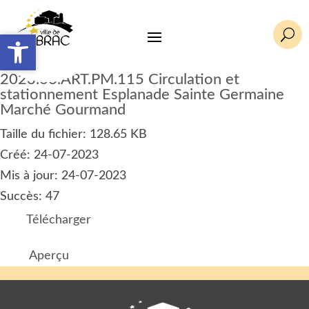
U
Ouvrir la barre d’outils
Ouvrir la barre d’outils
2023.06.ART.PM.115 Circulation et
stationnement Esplanade Sainte Germaine
Marché Gourmand
Taille du fichier: 128.65 KB
Créé: 24-07-2023
Mis à jour: 24-07-2023
Succès: 47
Télécharger
Aperçu