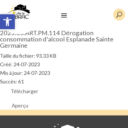
Ouvrir la barre d’outils
Ouvrir la barre d’outils
U
2023.06.ART.PM.114 Dérogation
consommation d'alcool Esplanade Sainte
Germaine
Taille du fichier: 93.33 KB
Créé: 24-07-2023
Mis à jour: 24-07-2023
Succès: 61
Télécharger
Aperçu