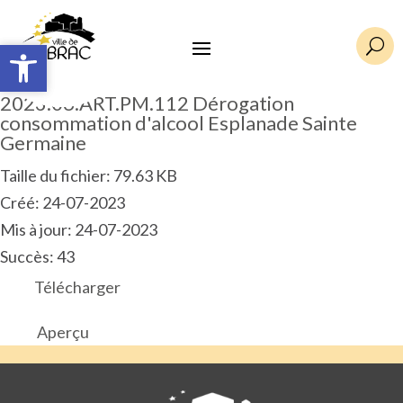
Ouvrir la barre d’outils
Ouvrir la barre d’outils
U
2023.06.ART.PM.112 Dérogation
consommation d'alcool Esplanade Sainte
Germaine
Taille du fichier: 79.63 KB
Créé: 24-07-2023
Mis à jour: 24-07-2023
Succès: 43
Télécharger
Aperçu