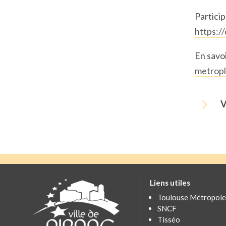
Particip
https:/
En savoi
metropl
5
V
Liens utiles
Toulouse Métropole
SNCF
Tisséo