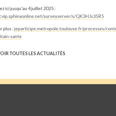
ez ici jusqu’au 4 juillet 2025 :
/cvip.sphinxonline.net/surveyserver/s/QK3HJs35R5
r plus :
jeparticipe.metropole.toulouse.fr/processes/cont
itain-sante
OIR TOUTES LES ACTUALITÉS