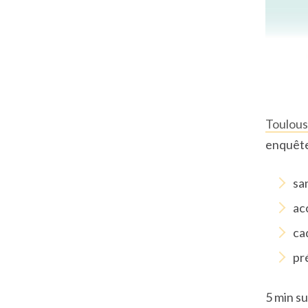
Toulou
enquête
sa
ac
ca
pr
5 min s