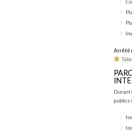
Co
Pl
Pl
Im
Arrêté 
Télé
PARC
INTE
Durant l
publics 
to
tou