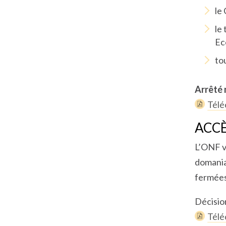
le
le
Ec
to
Arrêté 
Télé
ACCÈ
L’ONF v
domania
fermées
Décisio
Télé