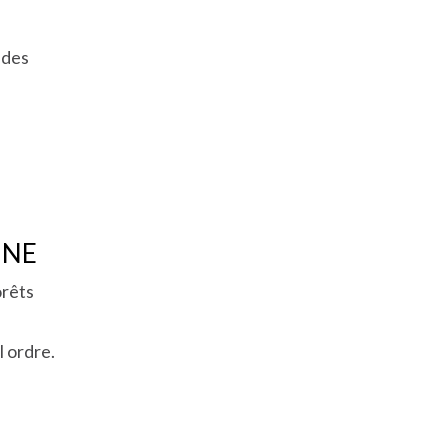
 des
NNE
orêts
l ordre.