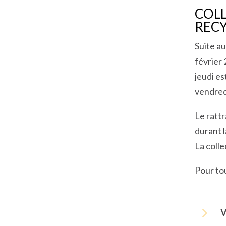
COLL
REC
Suite au
février 
jeudi e
vendred
Le rattr
durant 
La colle
Pour to
5
V