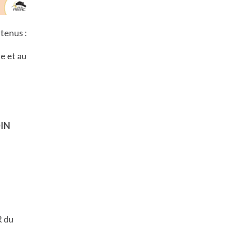
etenus :
e et au
DIN
R du