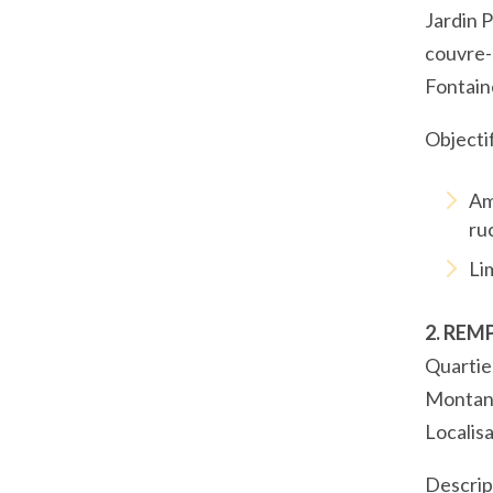
Jardin 
couvre-s
Fontaine
Objectif
Am
ru
Li
2. REM
Quartie
Montant
Localisa
Descript