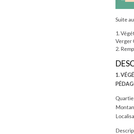
Suite au
Végét
Verger 
Rempla
DESC
1. VÉG
PÉDAG
Quartie
Montant
Localisa
Descrip