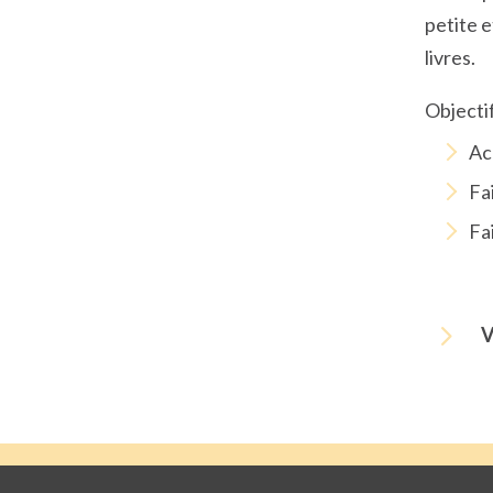
petite e
livres.
Objectif
Ac
Fai
Fa
5
V