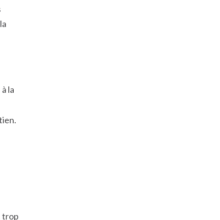
s
la
à la
tien.
t trop