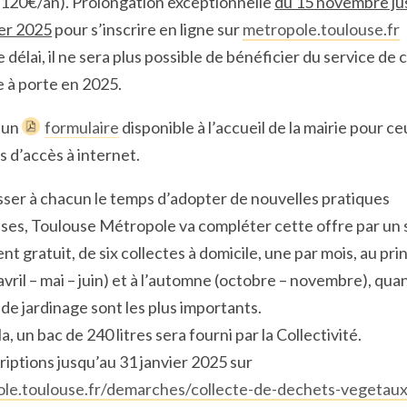
(120€/an). Prolongation exceptionnelle
du 15 novembre ju
ier 2025
pour s’inscrire en ligne sur
metropole.toulouse.fr
 délai, il ne sera plus possible de bénéficier du service de 
e à porte en 2025.
e un
formulaire
disponible à l’accueil de la mairie pour ce
s d’accès à internet.
isser à chacun le temps d’adopter de nouvelles pratiques
ses, Toulouse Métropole va compléter cette offre par un 
t gratuit, de six collectes à domicile, une par mois, au pr
avril – mai – juin) et à l’automne (octobre – novembre), qua
de jardinage sont les plus importants.
a, un bac de 240 litres sera fourni par la Collectivité.
riptions jusqu’au 31 janvier 2025 sur
le.toulouse.fr/demarches/collecte-de-dechets-vegetaux