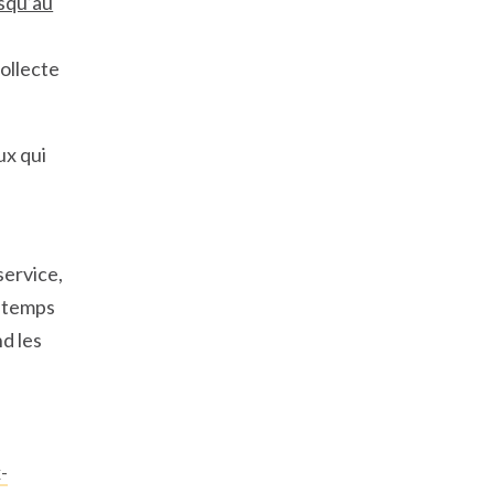
squ’au
collecte
ux qui
service,
intemps
nd les
-