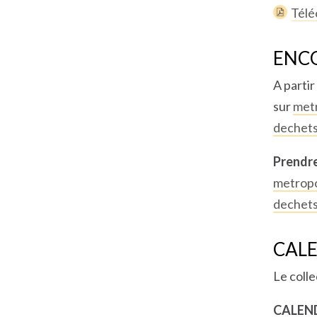
Télé
ENC
A partir
sur
met
dechets
Prendre
metropo
dechets
CALE
Le coll
CALEND