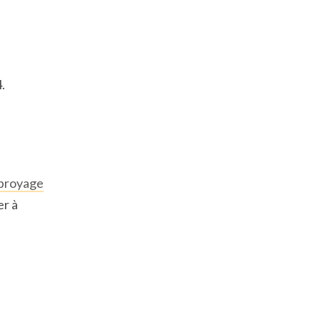
.
broyage
er à