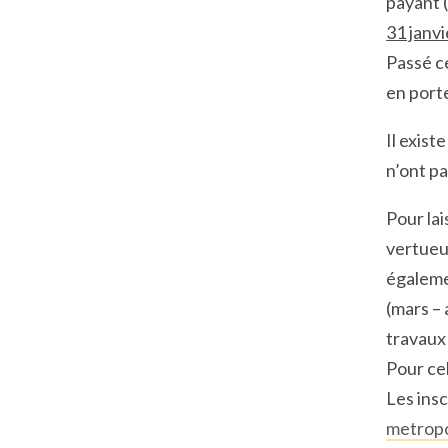
payant 
31 janv
Passé ce
en port
Il exist
n’ont pa
Pour la
vertueu
égalemen
(mars – 
travaux 
Pour cel
Les insc
metropo