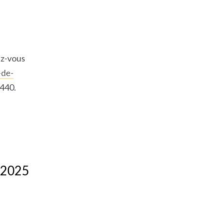
ez-vous
-de-
 440.
-
 2025