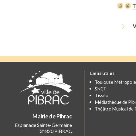
T
5
V
Liens utiles
Toulouse Métropole
SNCF
Tisséo
Médiathèque de Pib
Théâtre Musical de 
Mairie de Pibrac
Esplanade Sainte-Germaine
31820 PIBRAC