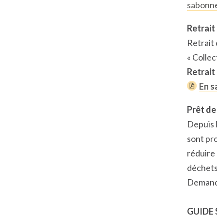
sabonne
Retrait
Retrait
« Colle
Retrait
En s
Prêt de
Depuis l
sont pr
réduire 
déchets 
Demande
GUIDE 