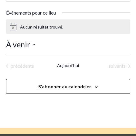
Évènements pour ce lieu
Aucun résultat trouvé.
Notice
À venir
Sélectionnez
une
Évènements
Évènements
précédents
Aujourd’hui
suivants
date.
S’abonner au calendrier