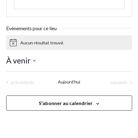
Évènements pour ce lieu
Aucun résultat trouvé.
Notice
À venir
Sélectionnez
une
Évènements
Évènements
précédents
Aujourd’hui
suivants
date.
S’abonner au calendrier