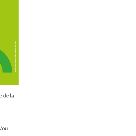
 de la
u
t/ou