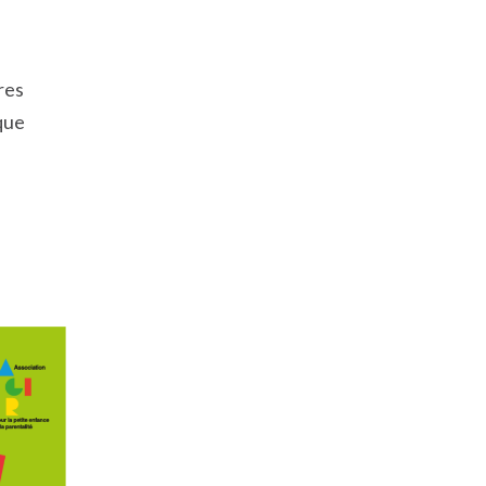
res
èque