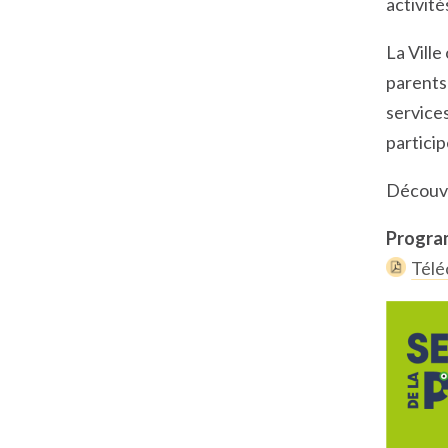
activité
La Ville
parents
services
partici
Découvr
Progra
Télé