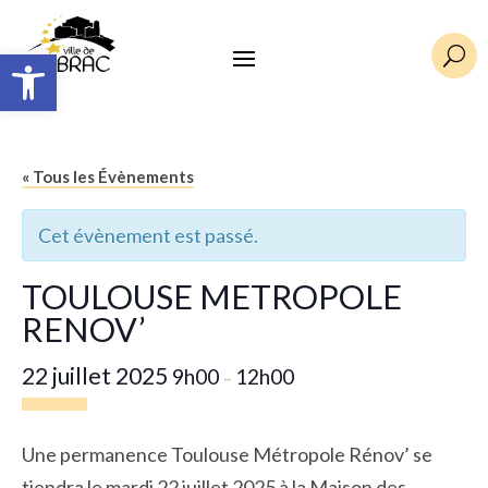
Ouvrir la barre d’outils
U
« Tous les Évènements
Cet évènement est passé.
TOULOUSE METROPOLE
RENOV’
22 juillet 2025
9h00
12h00
–
Une permanence Toulouse Métropole Rénov’ se
tiendra le mardi 22 juillet 2025 à la Maison des