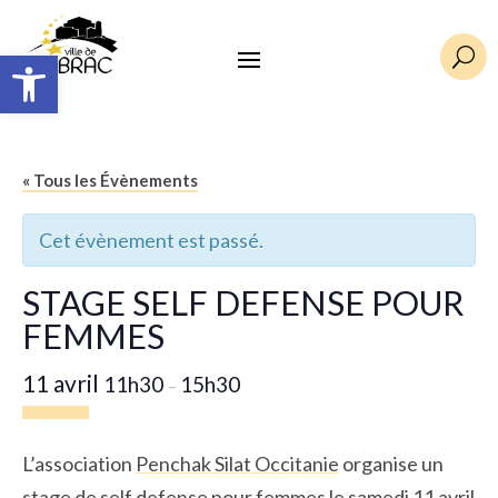
Ouvrir la barre d’outils
U
« Tous les Évènements
Cet évènement est passé.
STAGE SELF DEFENSE POUR
FEMMES
11 avril
11h30
15h30
–
L’association
Penchak Silat Occitanie
organise un
stage de self defense pour femmes le samedi 11 avril