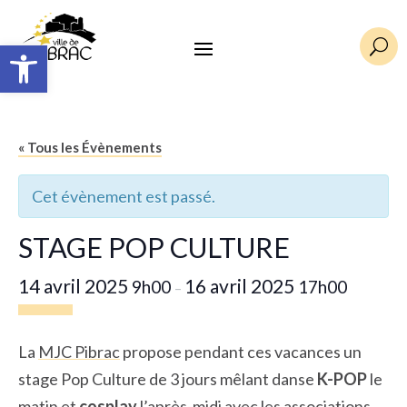
Ouvrir la barre d’outils
U
« Tous les Évènements
Cet évènement est passé.
STAGE POP CULTURE
14 avril 2025
16 avril 2025
9h00
17h00
–
La
MJC Pibrac
propose pendant ces vacances un
stage Pop Culture de 3 jours mêlant danse
K-POP
le
matin et
cosplay
l’après-midi avec les associations