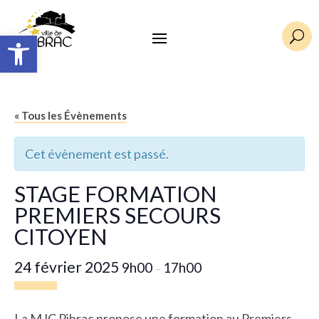
Ouvrir la barre d’outils
U
« Tous les Évènements
Cet évènement est passé.
STAGE FORMATION
PREMIERS SECOURS
CITOYEN
24 février 2025
9h00
17h00
–
La
MJC Pibrac
propose une formation au Premiers