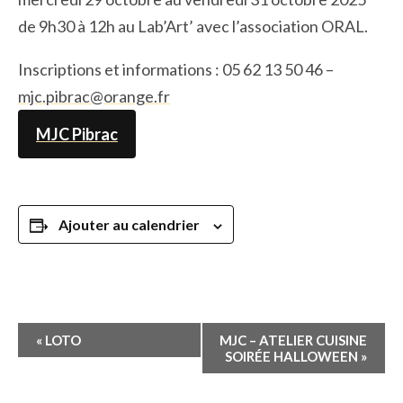
de 9h30 à 12h au Lab’Art’ avec l’association ORAL.
Inscriptions et informations : 05 62 13 50 46 –
mjc.pibrac@orange.fr
MJC Pibrac
Ajouter au calendrier
Navigation
«
LOTO
MJC – ATELIER CUISINE
Évènement
SOIRÉE HALLOWEEN
»