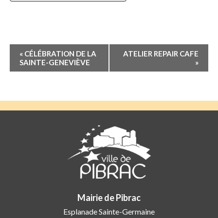
Navigation
«
CÉLÉBRATION DE LA
ATELIER REPAIR CAFE
Évènement
SAINTE-GENEVIÈVE
»
Mairie de Pibrac
Esplanade Sainte-Germaine