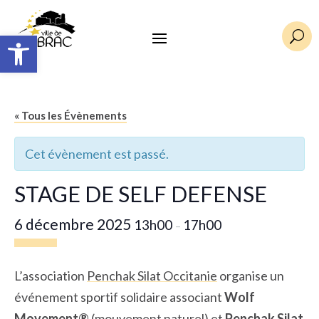
Ouvrir la barre d’outils
U
« Tous les Évènements
Cet évènement est passé.
STAGE DE SELF DEFENSE
6 décembre 2025
13h00
17h00
–
L’association
Penchak Silat Occitanie
organise un
événement sportif solidaire associant
Wolf
Movement®
(mouvement naturel) et
Penchak Silat