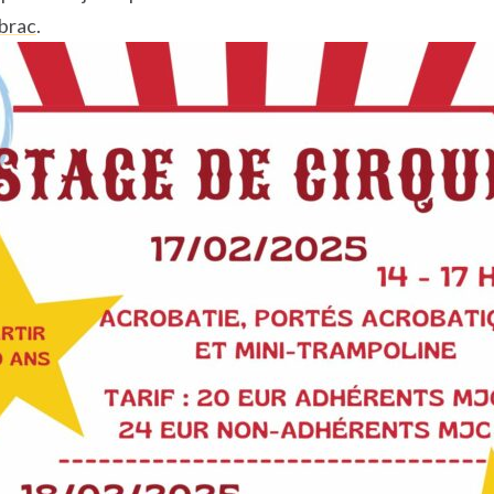
brac
.