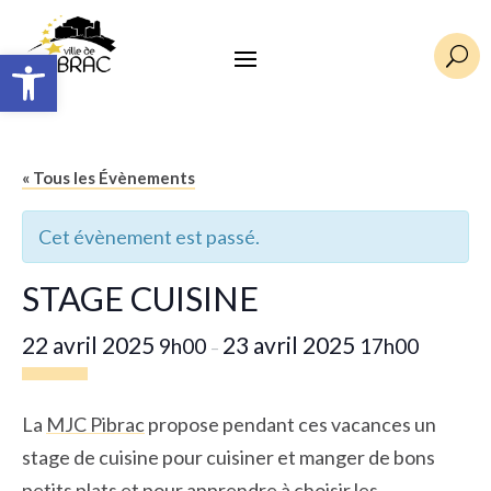
Ouvrir la barre d’outils
U
« Tous les Évènements
Cet évènement est passé.
STAGE CUISINE
22 avril 2025
23 avril 2025
9h00
17h00
–
La
MJC Pibrac
propose pendant ces vacances un
stage de cuisine pour cuisiner et manger de bons
petits plats et pour apprendre à choisir les