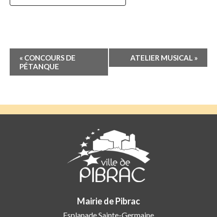
Navigation
«
CONCOURS DE
ATELIER MUSICAL
»
Évènement
PÉTANQUE
Mairie de Pibrac
Esplanade Sainte-Germaine